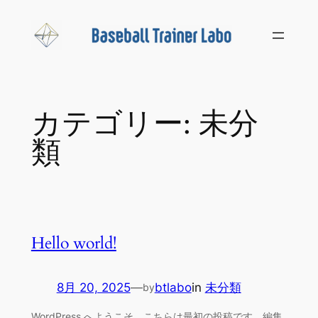
内
容
を
ス
キ
ッ
カテゴリー:
未分
プ
類
Hello world!
8月 20, 2025
—
btlabo
in
未分類
by
WordPress へようこそ。こちらは最初の投稿です。編集